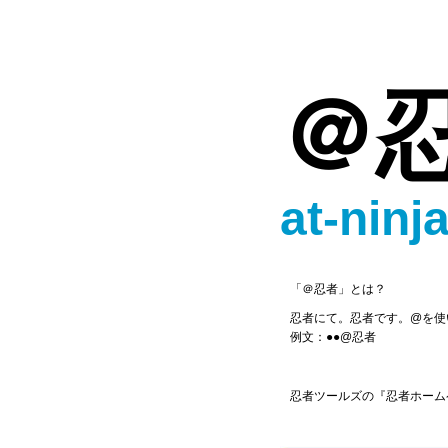
＠
at-ninja
「＠忍者」とは？
忍者にて。忍者です。@を使
例文：●●@忍者
忍者ツールズの『忍者ホーム